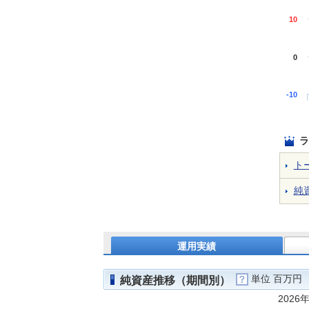
10
0
-10
ラ
ト
純
運用実績
単位 百万円
純資産推移（期間別）
2026