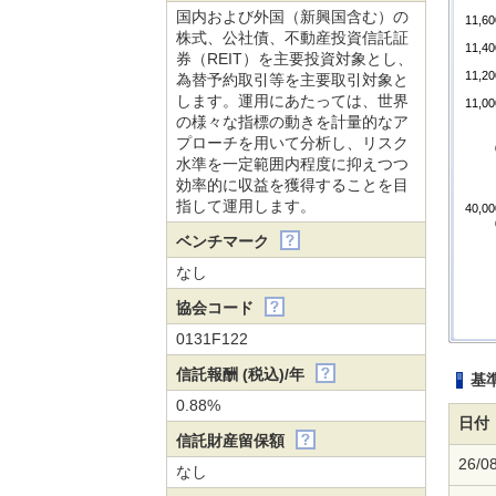
国内および外国（新興国含む）の
11,60
株式、公社債、不動産投資信託証
11,40
券（REIT）を主要投資対象とし、
11,20
為替予約取引等を主要取引対象と
します。運用にあたっては、世界
11,00
の様々な指標の動きを計量的なア
プローチを用いて分析し、リスク
水準を一定範囲内程度に抑えつつ
効率的に収益を獲得することを目
指して運用します。
40,00
ベンチマーク
なし
協会コード
0131F122
信託報酬 (税込)/年
基
0.88%
日付
信託財産留保額
26/0
なし