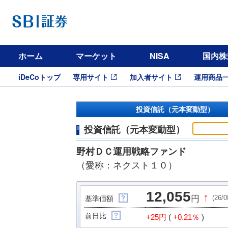
ホーム
マーケット
NISA
国内株
iDeCoトップ
専用サイト
加入者サイト
運用商品
投資信託（元本変動型）
投資信託（元本変動型）
野村ＤＣ運用戦略ファンド
（愛称：ネクスト１０）
12,055
↑
円
(26/
基準価額
前日比
+25円
(
+0.21％
)