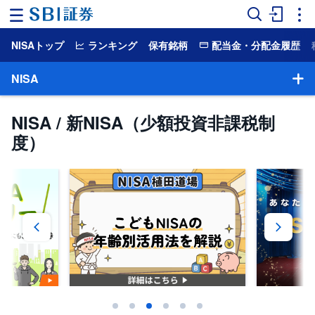
NISAトップ
ランキング
保有銘柄
配当金・分配金履歴
ホ
ー
ム
NISA
マ
NISA / 新NISA（少額投資非課税制
ー
ケ
度）
ッ
ト
NISA
国
内
株
式
外
国
株
式