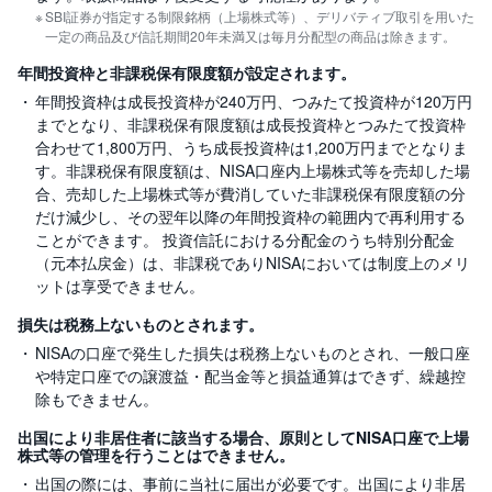
SBI証券が指定する制限銘柄（上場株式等）、デリバティブ取引を用いた
一定の商品及び信託期間20年未満又は毎月分配型の商品は除きます。
年間投資枠と非課税保有限度額が設定されます。
年間投資枠は成長投資枠が240万円、つみたて投資枠が120万円
までとなり、非課税保有限度額は成長投資枠とつみたて投資枠
合わせて1,800万円、うち成長投資枠は1,200万円までとなりま
す。非課税保有限度額は、NISA口座内上場株式等を売却した場
合、売却した上場株式等が費消していた非課税保有限度額の分
だけ減少し、その翌年以降の年間投資枠の範囲内で再利用する
ことができます。 投資信託における分配金のうち特別分配金
（元本払戻金）は、非課税でありNISAにおいては制度上のメリ
ットは享受できません。
損失は税務上ないものとされます。
NISAの口座で発生した損失は税務上ないものとされ、一般口座
や特定口座での譲渡益・配当金等と損益通算はできず、繰越控
除もできません。
出国により非居住者に該当する場合、原則としてNISA口座で上場
株式等の管理を行うことはできません。
出国の際には、事前に当社に届出が必要です。出国により非居