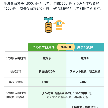
R
生涯投資枠を1,800万円として、年間360万円（つみたて投資枠
O
)
120万円、成長投資枠240万円）が非課税枠として利用できます。
i
D
e
C
o