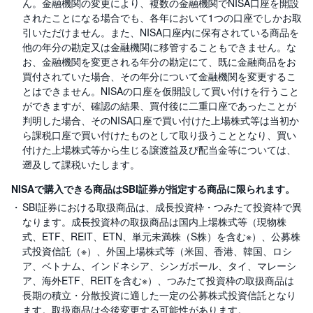
ん。金融機関の変更により、複数の金融機関でNISA口座を開設
されたことになる場合でも、各年において1つの口座でしかお取
引いただけません。また、NISA口座内に保有されている商品を
他の年分の勘定又は金融機関に移管することもできません。な
お、金融機関を変更される年分の勘定にて、既に金融商品をお
買付されていた場合、その年分について金融機関を変更するこ
とはできません。NISAの口座を仮開設して買い付けを行うこと
ができますが、確認の結果、買付後に二重口座であったことが
判明した場合、そのNISA口座で買い付けた上場株式等は当初か
ら課税口座で買い付けたものとして取り扱うこととなり、買い
付けた上場株式等から生じる譲渡益及び配当金等については、
遡及して課税いたします。
NISAで購入できる商品はSBI証券が指定する商品に限られます。
SBI証券における取扱商品は、成長投資枠・つみたて投資枠で異
なります。成長投資枠の取扱商品は国内上場株式等（現物株
式、ETF、REIT、ETN、単元未満株（S株）を含む※）、公募株
式投資信託（※）、外国上場株式等（米国、香港、韓国、ロシ
ア、ベトナム、インドネシア、シンガポール、タイ、マレーシ
ア、海外ETF、REITを含む※）、つみたて投資枠の取扱商品は
長期の積立・分散投資に適した一定の公募株式投資信託となり
ます。取扱商品は今後変更する可能性があります。