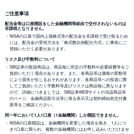
ご注意事項
配当金等は口座開設をした金融機関等経由で交付されないものは
非課税となりません。
NISAの口座で国内上場株式等の配当金を非課税で受け取るため
には、配当金の受領方法を「株式数比例配分方式」に事前にご
登録いただく必要があります。
リスク及び手数料について
SBI証券の取扱商品は、商品毎に所定の手数料や必要経費等をご
負担いただく場合があります。また、各商品等は価格の変動等
により損失が生じるおそれがあります。各商品等への投資に際
してご負担いただく手数料等及びリスクは商品毎に異なります
ので、詳細につきましては、SBI証券WEBサイトの当該商品等
のページ、金融商品取引法等に係る表示又は契約締結前交付書
面等をご確認ください。
同一年において1人1口座（1金融機関）しか開設できません。
NISAの口座開設は、金融機関を変更した場合を除き、1人につ
き1口座に限られ、複数の金融機関にはお申し込みいただけませ