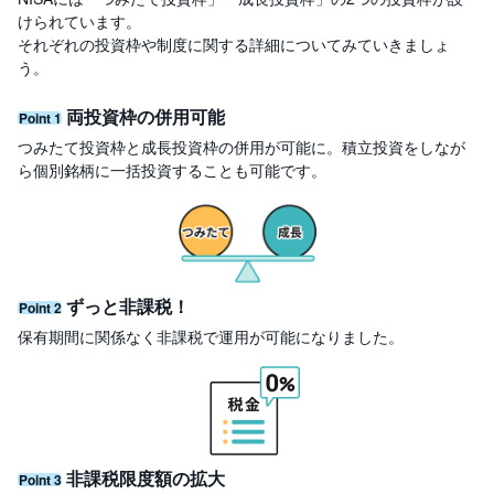
セ
けられています。
キ
ュ
それぞれの投資枠や制度に関する詳細についてみていきましょ
リ
う。
テ
ィ
・
両投資枠の併用可能
ト
Point 1
ー
ク
つみたて投資枠と成長投資枠の併用が可能に。積立投資をしなが
ン
ら個別銘柄に一括投資することも可能です。
)
S
BI
ラ
ッ
プ
ずっと非課税！
Point 2
保有期間に関係なく非課税で運用が可能になりました。
ロ
ボ
ア
ド
(
R
O
B
O
非課税限度額の拡大
P
Point 3