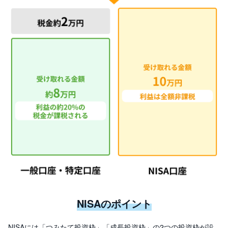
M
W
M
F
取
引
所
C
F
D
(
く
り
っ
く
株
3
6
5)
店
頭
C
F
D
NISAのポイント
S
T(
NISAには「つみたて投資枠」「成長投資枠」の2つの投資枠が設