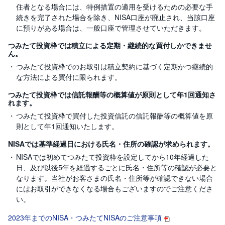
住者となる場合には、特例措置の適用を受けるための必要な手
続きを完了された場合を除き、NISA口座が廃止され、当該口座
に預りがある場合は、一般口座で管理させていただきます。
つみたて投資枠では積立による定期・継続的な買付しかできませ
ん。
つみたて投資枠でのお取引は積立契約に基づく定期かつ継続的
な方法による買付に限られます。
つみたて投資枠では信託報酬等の概算値が原則として年1回通知さ
れます。
つみたて投資枠で買付した投資信託の信託報酬等の概算値を原
則として年1回通知いたします。
NISAでは基準経過日における氏名・住所の確認が求められます。
NISAでは初めてつみたて投資枠を設定してから10年経過した
日、及び以後5年を経過するごとに氏名・住所等の確認が必要と
なります。当社がお客さまの氏名・住所等が確認できない場合
にはお取引ができなくなる場合もございますのでご注意くださ
い。
2023年までのNISA・つみたてNISAのご注意事項