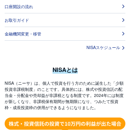
口座開設の流れ
先
物
・
お取引ガイド
オ
プ
シ
金融機関変更・移管
ョ
ン
NISAスケジュール
商
品
先
物
NISAとは
金
・
NISA（ニーサ）は、個人で投資を行う方のために誕生した「少額
銀
投資非課税制度」のことです。具体的には、株式や投資信託の配
・
プ
当金・分配金や売却益が非課税となる制度です。2024年には制度
ラ
が新しくなり、非課税保有期間が無期限になり、つみたて投資
チ
ナ
枠・成長投資枠の併用ができるようになりました。
外
貨
建
NE