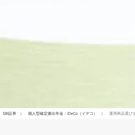
SBI証券
個人型確定拠出年金：iDeCo（イデコ）
運用商品選びをサ