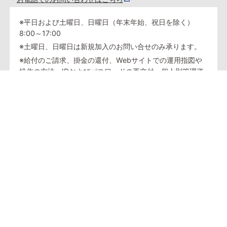
※平日および土曜日、日曜日（年末年始、祝日を除く）
8:00～17:00
※土曜日、日曜日は新規加入のお問い合せのみ承ります。
※給付のご請求、掛金の還付、Webサイトでの運用指図や
操作の方法、IDおよびパスワードの再交付、個人別管理資
産の残高等については、SBIベネフィット・システムズにお
問い合わせください。
SBIベネフィット・システムズへの問い合わせは、
こちら
をご確認ください。
※オペレータが対応するダイヤルにつきましては、サービ
ス向上などのため、通話内容を録音させていただきます。
※インターネット取引の匿名性に配慮し、口座名義人ご本
人様以外の方（ご家族の方を含む）の口座のご利用、なら
びに個別のお取引に関するお問い合わせはお断りさせてい
ただきます。