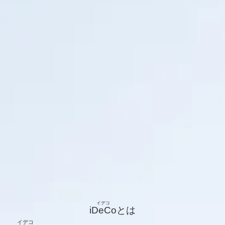
iDeCo
とは