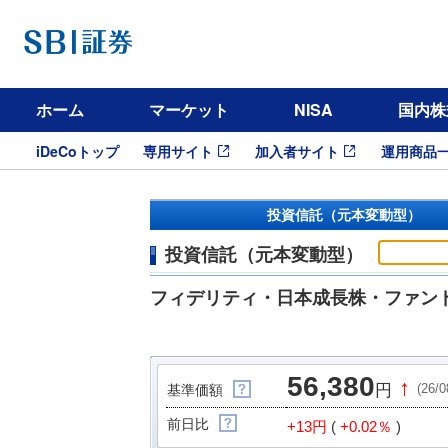
ホーム
マーケット
NISA
国内株
iDeCoトップ
専用サイト
加入者サイト
運用商品
投資信託（元本変動型）
投資信託（元本変動型）
フィデリティ・日本成長株・ファン
56,380
↑
円
(26/
基準価額
前日比
+13円
(
+0.02％
)