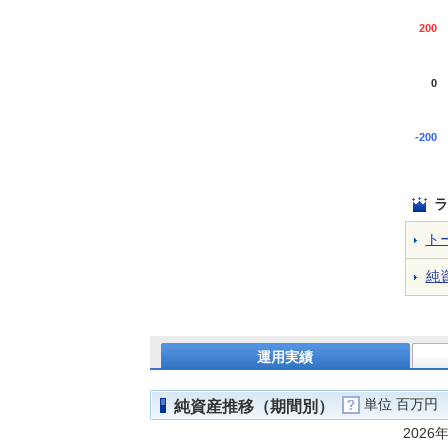
200
0
-200
ラ
ト
純
運用実績
単位 百万円
純資産推移（期間別）
2026