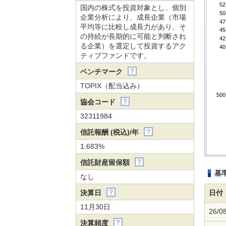
52
国内の株式を投資対象とし、個別
50
企業分析により、成長企業（市場
47
平均等に比較し成長力があり、そ
45
の持続が長期的に可能と判断され
42
る企業）を選定して投資するアク
40
ティブファンドです。
ベンチマーク
TOPIX（配当込み）
500
協会コード
32311984
信託報酬 (税込)/年
1.683%
信託財産留保額
基
なし
決算日
日付
11月30日
26/0
決算頻度