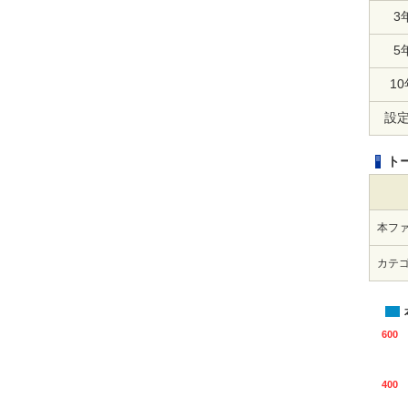
3
5
10
設
ト
本フ
カテ
600
400