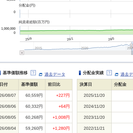
分配金(円)
0
純資産総額(百万円)
1,000,000
0
25/9
26/1
26/5
2015
2020
202
基準価額推移
分配金実績
過去データ
過去デ
日付
基準価額
前日比
決算日
分配金
26/08/07
60,559円
+227円
2025/11/20
26/08/06
60,332円
+64円
2024/11/20
26/08/05
60,268円
+1,008円
2023/11/20
26/08/04
59,260円
+1,280円
2022/11/21