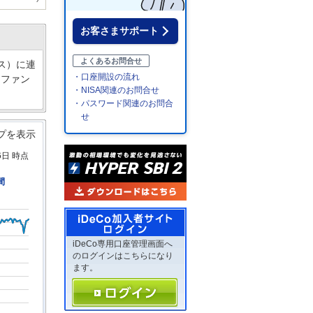
お客さまサポート
よくあるお問合せ
ス）に連
・口座開設の流れ
るファン
・NISA関連のお問合せ
・パスワード関連のお問合
せ
プを表示
6日 時点
間
iDeCo専用口座管理画面へ
のログインはこちらになり
ます。