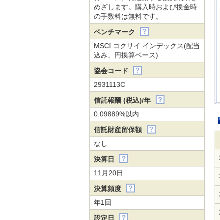
めざします。購入時および換金時
の手数料は無料です。
ベンチマーク
MSCI コクサイ インデックス(配当
込み、円換算ベース)
協会コード
2931113C
信託報酬 (税込)/年
0.09889%以内
信託財産留保額
なし
決算日
11月20日
決算頻度
年1回
設定日