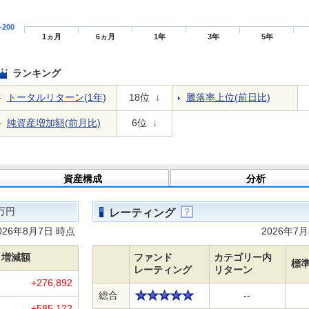
-200
1ヵ月
6ヵ月
1年
3年
5年
ランキング
トータルリターン(1年)
18位
↓
騰落率上位(前日比)
純資産増加額(前月比)
6位
↓
資産構成
分析
万円
レーティング
026年8月7日 時点
2026年7
増減額
ファンド
カテゴリー内
標
レーティング
リターン
+276,892
総合
--
+585,122