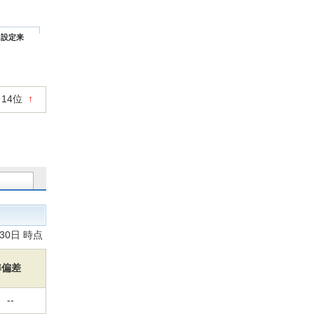
設定来
14位
↑
月30日 時点
準偏差
--