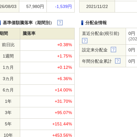
26/08/03
57,980円
-1,539円
2021/11/22
基準価額騰落率（期間別）
分配金情報
期間
騰落率
直近分配金(税引前)
0円
(202
前日比
+0.38%
設定来分配金
0円
1週間
+1.75%
年間分配金累計
0円
1カ月
+0.12%
3カ月
+6.36%
6カ月
+14.00%
1年
+31.70%
3年
+95.07%
5年
+151.44%
10年
+453.56%