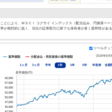
ことにより、ＭＳＣＩ コクサイ インデックス（配当込み、円換算ベー
酬率が相対的に低く、当社の証券取引口座でも保有者が多く親和性があ
ツールチッ
2026年8月
基準価額
分配金込・再投資後の基準価額
1ヶ月
3ヶ月
半年
1年
3年
5年
年初来
全期
基準価額(円)
60,000
57,500
55,000
52,500
50,000
47,500
45,000
42,500