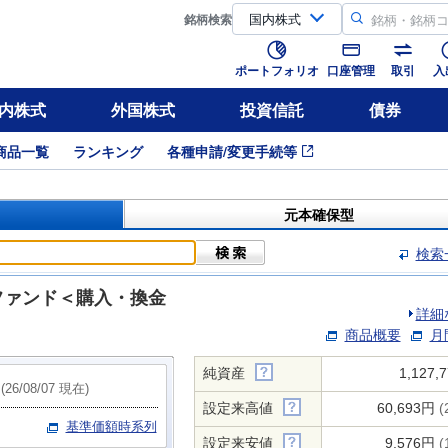
銘柄
検索
ポートフォリオ
口座管理
取引
入
内株式
外国株式
投資信託
債券
商品一覧
ランキング
各種申請/変更手続等
）
元本確保型
検索
ファンド＜購入・換金
詳細
商品概要
月
純資産
1,127
(26/08/07 現在)
設定来高値
60,693円
(
基準価額時系列
設定来安値
9,576円
(