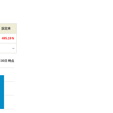
設定来
495.19％
--
月30日 時点