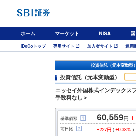
ホーム
マーケット
NISA
国
iDeCoトップ
専用サイト
加入者サイト
運用
投資信託（元本変動型
投資信託（元本変動型）
ニッセイ外国株式インデックス
手数料なし＞
60,559
↑
円
基準価額
前日比
+227円
(
+0.38％
)