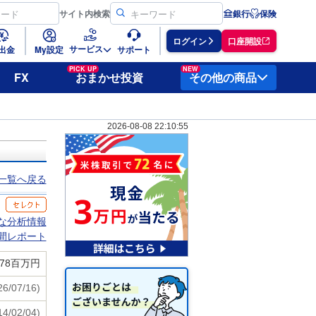
サイト
内検索
銀行
保険
ログイン
口座開設
サービス
出金
My設定
サポート
PICK UP
NEW
FX
おまかせ投資
その他の商品
2026-08-08 22:10:55
一覧へ戻る
な分析情報
間レポート
,778百万円
26/07/16)
14/02/04)